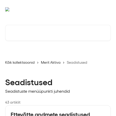
Mine põhisisu juurde
Otsi artikleid ...
Kõik kollektsioonid
Merit Aktiva
Seadistused
Seadistused
Seadistuste menüüpunkti juhendid
43 artiklit
Ettevõtte andmete seadistused