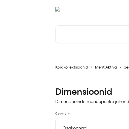
Mine põhisisu juurde
Otsi artikleid ...
Kõik kollektsioonid
Merit Aktiva
Se
Dimensioonid
Dimensioonide menüüpunkti juhend
9 artiklit
Osakonnad