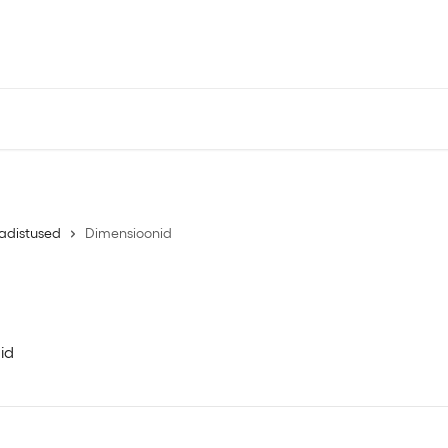
Kaugtoe tarkvara
API Dokume
adistused
Dimensioonid
id