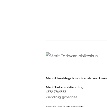
Meriti klienditugi & müük vastavad küsim
Merit Tarkvara klienditugi
+372 776 9333
klienditugi@merit.ee
Kasutajate & litsentsi info