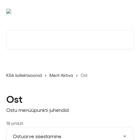
Mine põhisisu juurde
Otsi artikleid ...
Kõik kollektsioonid
Merit Aktiva
Ost
Ost
Ostu menüüpunkti juhendid
18 artiklit
Ostuarve sisestamine