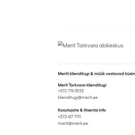
Meriti klienditugi & müük vastavad küsim
Merit Tarkvara klienditugi
+372 776 9333
klienditugi@merit.ee
Kasutajate & litsentsi info
+372 617 7111
merit@merit.ee