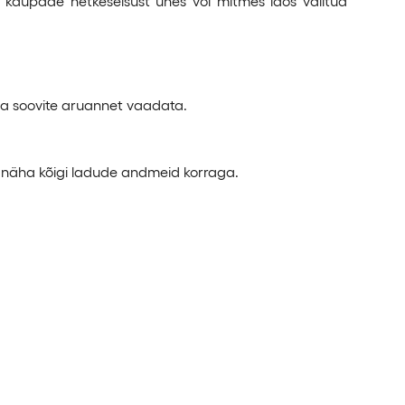
kaupade hetkeseisust ühes või mitmes laos valitud
ga soovite aruannet vaadata.
 et näha kõigi ladude andmeid korraga.