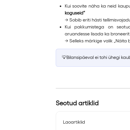
Kui soovite näha ka neid kaup
koguseid“
→ Sobib eriti hästi tellimisvaja
Kui pakkumistega on seotu
aruandesse lisada ka broneeri
→ Selleks märkige valik „Näita 
💡Bilansipäeval ei tohi ühegi ka
Seotud artiklid
Laoartiklid