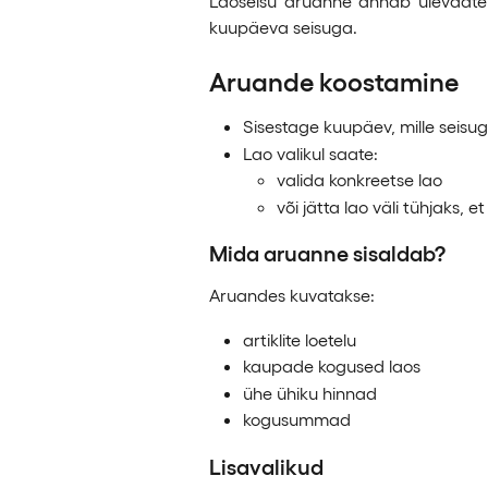
Laoseisu aruanne annab ülevaate 
kuupäeva seisuga.
Aruande koostamine
Sisestage kuupäev, mille seisu
Lao valikul saate:
valida konkreetse lao
või jätta lao väli tühjaks,
Mida aruanne sisaldab?
Aruandes kuvatakse:
artiklite loetelu
kaupade kogused laos
ühe ühiku hinnad
kogusummad
Lisavalikud