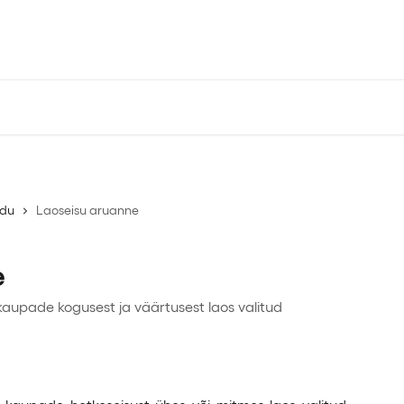
Kaugtoe tarkvara
API Dokume
du
Laoseisu aruanne
e
aupade kogusest ja väärtusest laos valitud