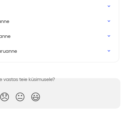
anne
uanne
 aruanne
e vastas teie küsimusele?
😞
😐
😃