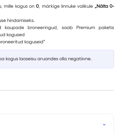
u, mille kogus on
0
, märkige linnuke valikule
„Näita 0-
duse hindamiseks.
d kaupade broneeringud, saab Premium paketis
tud kogused
broneeritud koguseid“
uba kogus laoseisu aruandes olla negatiivne.