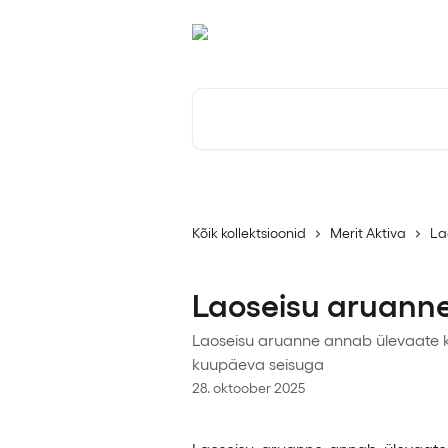
Mine põhisisu juurde
Otsi artikleid ...
Kõik kollektsioonid
Merit Aktiva
La
Laoseisu aruann
Laoseisu aruanne annab ülevaate k
kuupäeva seisuga
28. oktoober 2025