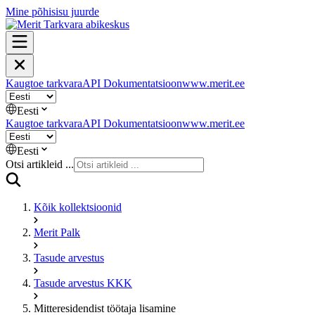
Mine põhisisu juurde
Kaugtoe tarkvara
API Dokumentatsioon
www.merit.ee
Eesti
Kaugtoe tarkvara
API Dokumentatsioon
www.merit.ee
Eesti
Otsi artikleid ...
Kõik kollektsioonid
Merit Palk
Tasude arvestus
Tasude arvestus KKK
Mitteresidendist töötaja lisamine