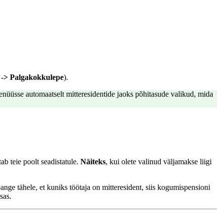
 -> Palgakokkulepe
).
enüüsse automaatselt mitteresidentide jaoks põhitasude valikud, mida
ab teie poolt seadistatule.
Näiteks
, kui olete valinud väljamakse liigi
ange tähele, et kuniks töötaja on mitteresident, siis kogumispensioni
sas.