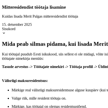
Mitteresidendist töötaja lisamine
Kuidas lisada Merit Palgas mitteresidendist töötaja
15. detsember 2025
Sisukord
Mida peab silmas pidama, kui lisada Merit
Kui töötajal puudub Eesti isikukood, siis sellest ei ole midagi, võit
töötajate nimekirja menüüs:
Tasude arvestus -> Töötajate nimekiri -> Töötaja profiil -> Üldi
Välisriigi maksuresidentsus:
Märkige real välisriigi maksuresidentsuse alguse kuupäev (kui t
Valige riik, mille resident töötaja on.
Märkige, kas töötajal on olemas residentsustõend.