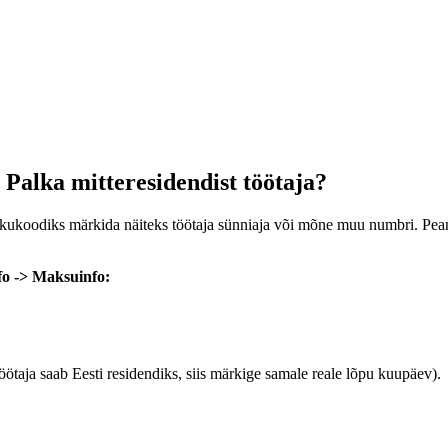
 Palka mitteresidendist töötaja?
e isikukoodiks märkida näiteks töötaja sünniaja või mõne muu numbri. Pea
nfo -> Maksuinfo:
öötaja saab Eesti residendiks, siis märkige samale reale lõpu kuupäev).