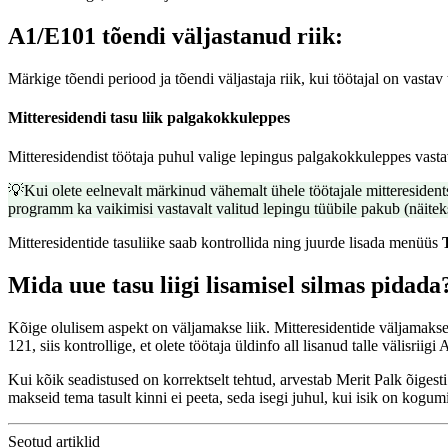
A1/E101 tõendi väljastanud riik:
Märkige tõendi periood ja tõendi väljastaja riik, kui töötajal on vasta
Mitteresidendi tasu liik palgakokkuleppes
Mitteresidendist töötaja puhul valige lepingus palgakokkuleppes vasta
💡Kui olete eelnevalt märkinud vähemalt ühele töötajale mitteresiden
programm ka vaikimisi vastavalt valitud lepingu tüübile pakub (näit
Mitteresidentide tasuliike saab kontrollida ning juurde lisada menüüs
Mida uue tasu liigi lisamisel silmas pidada
Kõige olulisem aspekt on väljamakse liik. Mitteresidentide väljamakse l
121, siis kontrollige, et olete töötaja üldinfo all lisanud talle välisriig
Kui kõik seadistused on korrektselt tehtud, arvestab Merit Palk õigest
makseid tema tasult kinni ei peeta, seda isegi juhul, kui isik on kog
Seotud artiklid