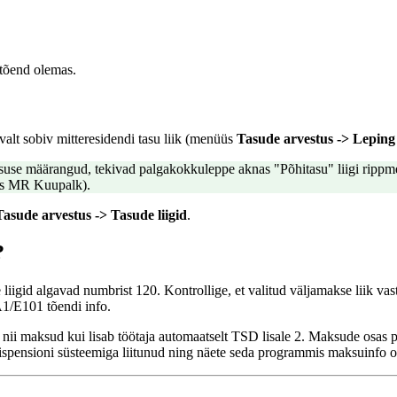
v tõend olemas.
valt sobiv mitteresidendi tasu liik (menüüs
Tasude arvestus -> Leping
tsuse määrangud, tekivad palgakokkuleppe aknas "Põhitasu" liigi rippm
eks MR Kuupalk).
Tasude arvestus -> Tasude liigid
.
?
iigid algavad numbrist 120. Kontrollige, et valitud väljamakse liik vast
i A1/E101 tõendi info.
i nii maksud kui lisab töötaja automaatselt TSD lisale 2. Maksude osas p
umispensioni süsteemiga liitunud ning näete seda programmis maksuinfo o